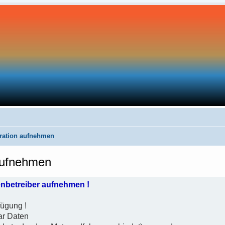
tration aufnehmen
 aufnehmen
enbetreiber aufnehmen !
fügung !
aar Daten