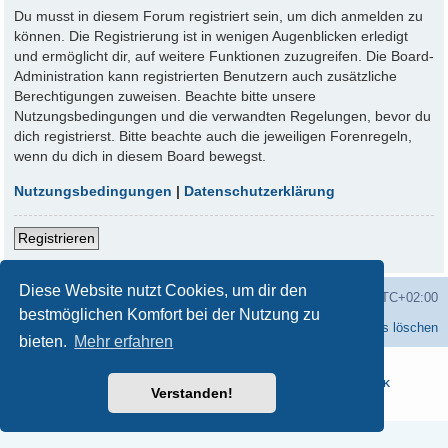
Du musst in diesem Forum registriert sein, um dich anmelden zu
können. Die Registrierung ist in wenigen Augenblicken erledigt
und ermöglicht dir, auf weitere Funktionen zuzugreifen. Die Board-
Administration kann registrierten Benutzern auch zusätzliche
Berechtigungen zuweisen. Beachte bitte unsere
Nutzungsbedingungen und die verwandten Regelungen, bevor du
dich registrierst. Bitte beachte auch die jeweiligen Forenregeln,
wenn du dich in diesem Board bewegst.
Nutzungsbedingungen
|
Datenschutzerklärung
Registrieren
Diese Website nutzt Cookies, um dir den
Startseite
Foren-Übersicht
Alle Zeiten sind
UTC+02:00
bestmöglichen Komfort bei der Nutzung zu
Kontakt
Alle Cookies löschen
bieten.
Mehr erfahren
Powered by
phpBB
® Forum Software © phpBB Limited
Deutsche Übersetzung durch
phpBB.de
- Style Designed by
INMOTEK
Verstanden!
Datenschutz
|
Nutzungsbedingungen