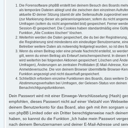
Die Forensoftware phpBB erstellt bei deinem Besuch des Boards mehre
als temporäre Dateien ablegt und die zwischen den einzelnen Aufrufen
aktuelle ID deiner Sitzung (damit dir alle Seitenaufrufe zugeordnet w
(zur Markierung dieser als gelesen/ungelesen; sofern du nicht angeme
Umfragen (sofern du nicht angemeldet bist) gespeichert. Ferner werde
Session-ID gespeichert. Die Cookies haben standardmäßig eine Gültigk
Funktion „Alle Cookies löschen“ löschen.
Weiterhin werden die Daten gespeichert, die du bei der Registrierung
die Registrierung sind mindestens ein eindeutiger Benutzername, ei
Betreiber weitere Daten als notwendig festgelegt wurden, so ist dies fü
Wenn du einen Beitrag oder eine private Nachricht erstellst, so werd
gilt, wenn du einen Beitrag als Entwurf zwischenspeicherst. In diesen
wird weiterhin bei folgenden Aktionen gespeichert: Löschen und Ände
Umfragen), Änderungen an zentralen Profildaten (E-Mail-Adresse, Kon
Anmeldeversuche. Die von deinem Browser übermittelte Browser-Kennze
Funktion angezeigt und nicht dauerhaft gespeichert.
Schließlich erfordern einzelne Funktionen des Boards, dass weitere 
Abstimmungsverhalten bei Umfragen, der Gelesen-Status von deinen Be
Benachrichtigungsfunktionen.
Dein Passwort wird mit einer Einwege-Verschlüsselung (Hash) gespe
empfohlen, dieses Passwort nicht auf einer Vielzahl von Webseit
deinem Benutzerkonto für das Board, also geh mit ihm sorgsam um
von phpBB Limited oder ein Dritter berechtigterweise nach deine
haben, so kannst du die Funktion „Ich habe mein Passwort verge
nach deinem Benutzernamen und deiner E-Mail-Adresse und sende