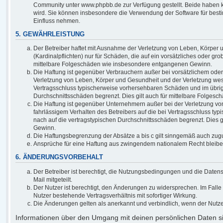
Community unter www.phpbb.de zur Verfügung gestellt. Beide haben ke
wird. Sie können insbesondere die Verwendung der Software für besti
Einfluss nehmen.
5. GEWÄHRLEISTUNG
Der Betreiber haftet mit Ausnahme der Verletzung von Leben, Körper 
(Kardinalpflichten) nur für Schäden, die auf ein vorsätzliches oder gro
mittelbare Folgeschäden wie insbesondere entgangenen Gewinn.
Die Haftung ist gegenüber Verbrauchern außer bei vorsätzlichem oder
Verletzung von Leben, Körper und Gesundheit und der Verletzung wesent
Vertragsschluss typischerweise vorhersehbaren Schäden und im übrig
Durchschnittsschäden begrenzt. Dies gilt auch für mittelbare Folge
Die Haftung ist gegenüber Unternehmern außer bei der Verletzung vo
fahrlässigem Verhalten des Betreibers auf die bei Vertragsschluss 
nach auf die vertragstypischen Durchschnittsschäden begrenzt. Dies 
Gewinn.
Die Haftungsbegrenzung der Absätze a bis c gilt sinngemäß auch zugun
Ansprüche für eine Haftung aus zwingendem nationalem Recht bleibe
6. ÄNDERUNGSVORBEHALT
Der Betreiber ist berechtigt, die Nutzungsbedingungen und die Daten
Mail mitgeteilt.
Der Nutzer ist berechtigt, den Änderungen zu widersprechen. Im Fall
Nutzer bestehende Vertragsverhältnis mit sofortiger Wirkung.
Die Änderungen gelten als anerkannt und verbindlich, wenn der Nutz
Informationen über den Umgang mit deinen persönlichen Daten si